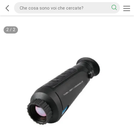
2
/
2