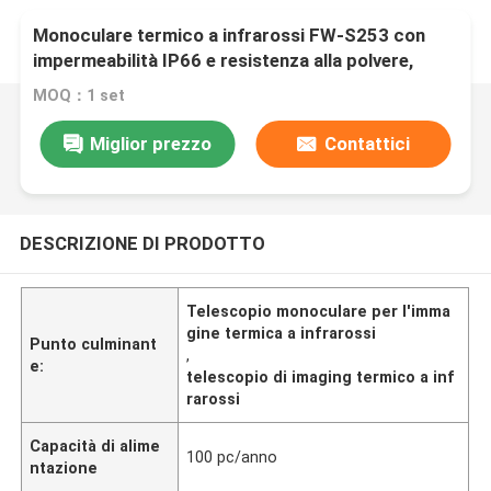
Monoculare termico a infrarossi FW-S253 con
impermeabilità IP66 e resistenza alla polvere,
resistente alle cadute da 1 metro e telescopio a
MOQ：1 set
infrarossi con risoluzione 384*288
Miglior prezzo
Contattici
DESCRIZIONE DI PRODOTTO
Telescopio monoculare per l'imma
gine termica a infrarossi
Punto culminant
,
e:
telescopio di imaging termico a inf
rarossi
Capacità di alime
100 pc/anno
ntazione