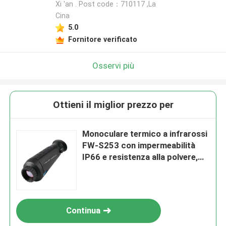
Xi 'an . Post code：710117 ,La
Cina
5.0
Fornitore verificato
Osservi più
Ottieni il miglior prezzo per
Monoculare termico a infrarossi
FW-S253 con impermeabilità
IP66 e resistenza alla polvere,
resistente alle cadute da 1
metro e telescopio a infrarossi
con risoluzione 384*288
Continua