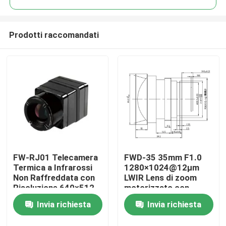
Prodotti raccomandati
FW-RJ01 Telecamera
FWD-35 35mm F1.0
Casa.
Termica a Infrarossi
1280×1024@12μm
Non Raffreddata con
LWIR Lens di zoom
Risoluzione 640×512,
motorizzato con
Prodotti
Pitch Pixel 12µm e
lunghezza d'onda da 8
Invia richiesta
Invia richiesta
NETD ≤40mK per
a 12 μm per l'imaging
Rilevamento
termico
Video