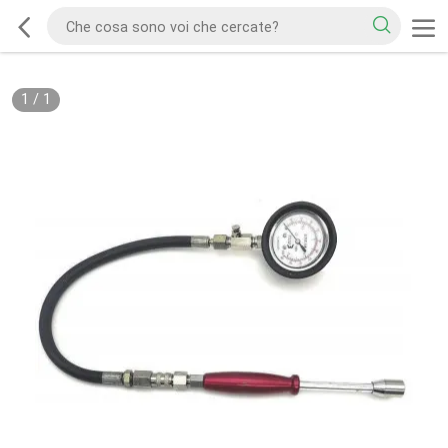
1
/
1