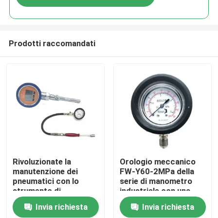
Prodotti raccomandati
Casa.
Rivoluzionate la
Orologio meccanico
manutenzione dei
FW-Y60-2MPa della
pneumatici con lo
serie di manometro
Prodotti
strumento di
industriale con una
misurazione della
gamma di pressione
Invia richiesta
Invia richiesta
pressione FW-B01
atmosferica da 86 a
Video