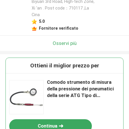
Biyuan 3rd Road, High-tech Zone,
Xi 'an . Post code：710117 ,La
Cina
5.0
Fornitore verificato
Osservi più
Ottieni il miglior prezzo per
Comodo strumento di misura
della pressione dei pneumatici
della serie ATG Tipo di
puntatore del tubo per la
taratura a 20C±2C
Continua