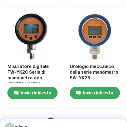
106 kP
Su di noi
Visita alla fabbrica
Controllo della qualità
Misuratore digitale
Orologio meccanico
Contattaci
FW-YK20 Serie di
della serie manometro
manometro con
FW-YK23
umidità relativa
Notizie
≥85%RH e livello di
Invia richiesta
Invia richiesta
protezione ≥IP67
Chiedi un preventivo
Parti di aviazione